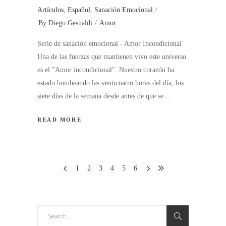
Artículos
,
Español
,
Sanación Emocional
By
Diego Gesualdi
Amor
Serie de sanación emocional - Amor Incondicional
Una de las fuerzas que mantienen vivo este universo
es el "Amor incondicional". Nuestro corazón ha
estado bombeando las venticuatro horas del día, los
siete días de la semana desde antes de que se
READ MORE
1
2
3
4
5
6
Search
for: